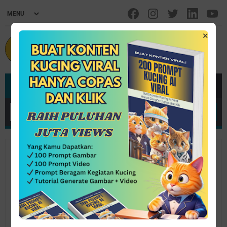
×
MENU
Home
/
Inspirasi
/
Kisah.Ulama
Kisah Ayah Imam Syafi'i Mencari
Rizki Yang Halal
By InSan Media Group
February 04, 2021
Post a Comment