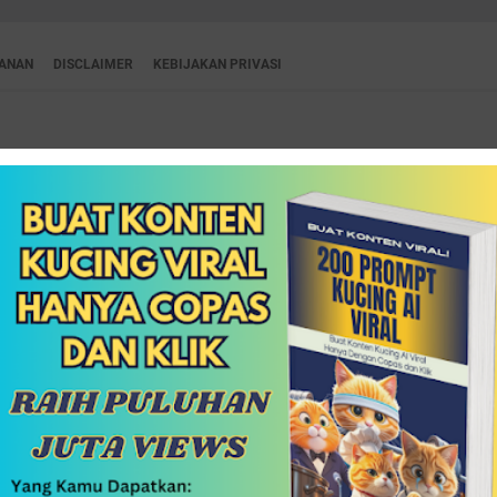
YANAN
DISCLAIMER
KEBIJAKAN PRIVASI
PENDIDIKAN
FINANCE
LOGISTIK
VIDEO
DAPA
b Ali Al Habsyi Kwitang
Post a Comment