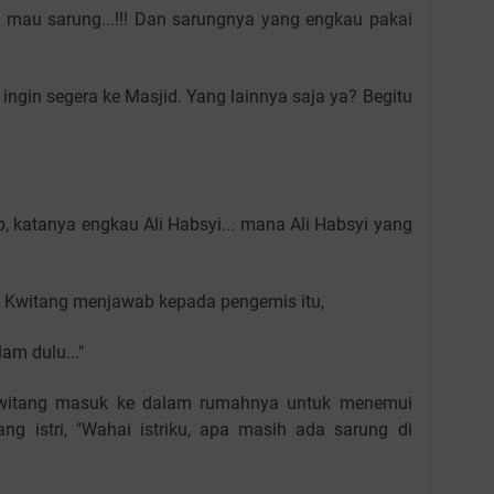
ya mau sarung...!!! Dan sarungnya yang engkau pakai
ingin segera ke Masjid. Yang lainnya saja ya? Begitu
, katanya engkau Ali Habsyi... mana Ali Habsyi yang
li Kwitang menjawab kepada pengemis itu,
am dulu..."
Kwitang masuk ke dalam rumahnya untuk menemui
ng istri, "Wahai istriku, apa masih ada sarung di