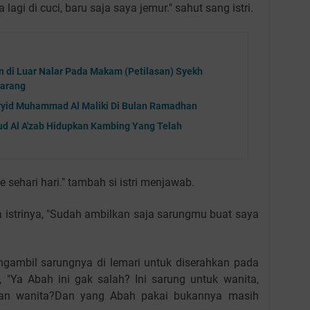
lagi di cuci, baru saja saya jemur." sahut sang istri.
n di Luar Nalar Pada Makam (Petilasan) Syekh
marang
ayyid Muhammad Al Maliki Di Bulan Ramadhan
d Al A'zab Hidupkan Kambing Yang Telah
 sehari hari." tambah si istri menjawab.
da istrinya, "Sudah ambilkan saja sarungmu buat saya
engambil sarungnya di lemari untuk diserahkan pada
, "Ya Abah ini gak salah? Ini sarung untuk wanita,
 dan wanita?Dan yang Abah pakai bukannya masih