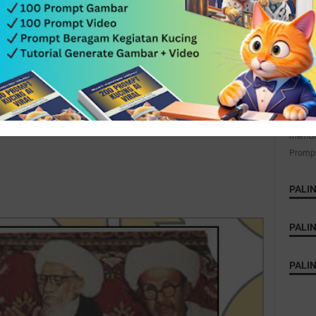
Anda i
Gak us
membua
Prompt 
PALI
PALIN
PALIN