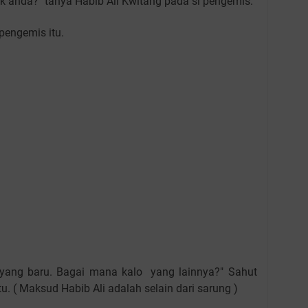
k anda?" tanya Habib Ali Kwitang pada si pengemis.
 pengemis itu.
yang baru. Bagai mana kalo yang lainnya?" Sahut
u. ( Maksud Habib Ali adalah selain dari sarung )