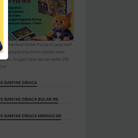
ngin membuat konten Kucing AI yang viral?
ah pusing-pusing mikirin prompt untuk
tnya. Tinggal Copas aja dari daftar 200
Ini!
NG BANYAK DIBACA
G BANYAK DIBACA BULAN INI
G BANYAK DIBACA MINGGU INI