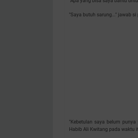
"Apa yang bisa saya bantu untu
"Saya butuh sarung..." jawab si
"Kebetulan saya belum punya 
Habib Ali Kwitang pada waktu it