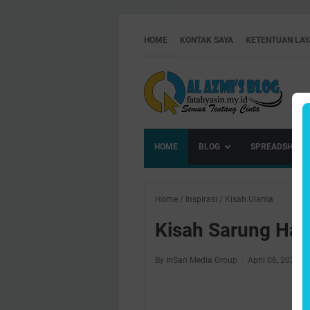
HOME
KONTAK SAYA
KETENTUAN LA
HOME
BLOG
SPREADSHEET
Home
/
Inspirasi
/
Kisah.Ulama
Kisah Sarung Habi
By InSan Media Group
April 06, 2021