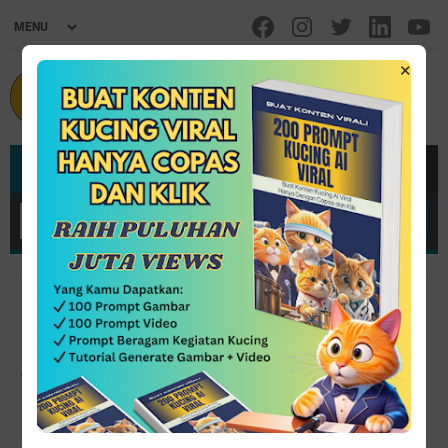
×
MENU
Home
/
Inspirasi
/
Kisah.Ulama
Kisah Ketika Jempol Imam Nawawi
Al Bantani Mengeluarkan Cahaya
By InSan Media Group
March 26, 2021
Post a Comment