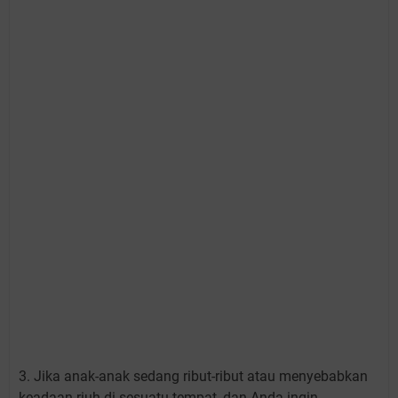
3. Jika anak-anak sedang ribut-ribut atau menyebabkan
keadaan riuh di sesuatu tempat, dan Anda ingin