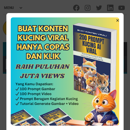
×
MENU
Home
/
Inspirasi
/
Nasehat
Nasehat untuk Orang Tua & Calon
Orang Tua
By Ahmad Fatah Yasin Al Azmi
March 15, 2018
Post a Comment