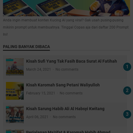
Anda ingin membuat konten Kucing AI yang viral? Gak usah pusing-pusing
mikirin prompt untuk membuatnya. Tinggal Copas aja dari daftar 200 Prompt
Ini!
PALING BANYAK DIBACA
Kisah Sufi Yang Tak Fasih Baca Surat Al Fatihah
March 24, 2021
No comments
Kisah Karomah Sang Petani Waliyulloh
February 15, 2021
No comments
Kisah Sarung Habib Ali Al Habsyi Kwitang
April 06, 2021
No comments
Perjalanan Ma'rifat & Karomah Habib Ahmad