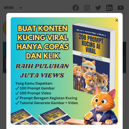
×
MENU
Home
/
Inspirasi
/
Inspiratif
/
Kisah.Ulama
Kisah Guru Zuhdi Melihat Rasulullah
SAW Saat Mahalul Qiyam
By InSan Media Group
January 04, 2022
1 comment